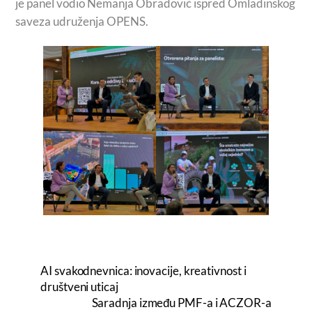
je panel vodio Nemanja Obradović ispred Omladinskog
saveza udruženja OPENS.
AI svakodnevnica: inovacije, kreativnost i
društveni uticaj
Saradnja između PMF-a i ACZOR-a