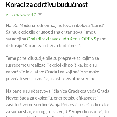
Koraci za održivu budućnost
Novosti
0
ACZOR
Na 55. Međunarodnom sajmu lova i ribolova “Lorist” i
Sajmu ekologije drugog dana organizovali smo u
saradnji sa
Omladinski savez udruženja OPENS
panel
diskusiju “Koraci za održivu budućnost”.
Teme panel diskusije bile su prepreke sa kojima se
susrećemo u realizaciji ekoloških politika, koje su
najvažnije inicijative Grada i na koji način se može
povećati svest o značaju zaštite životne sredine.
Na panelu su učestvovali članica Gradskog veća Grada
Novog Sada za ekologiju,
energetsku efikasnost i
zaštitu životne sredine Vanja Petković i izvršni direktor
za šumarstvo, ekologiju i razvoj JP“Vojvodinašume”, dok