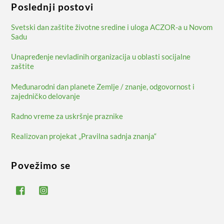
Poslednji postovi
Svetski dan zaštite životne sredine i uloga ACZOR-a u Novom
Sadu
Unapređenje nevladinih organizacija u oblasti socijalne
zaštite
Međunarodni dan planete Zemlje / znanje, odgovornost i
zajedničko delovanje
Radno vreme za uskršnje praznike
Realizovan projekat „Pravilna sadnja znanja“
Povežimo se
Facebook
Instagram