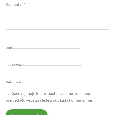
Komentar
*
Ime
*
E-pošta
*
Veb mesto
Sačuvaj moje ime, e-poštu i veb mesto u ovom
pregledaču veba za sledeći put kada komentarišem.