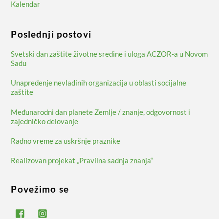
Kalendar
Poslednji postovi
Svetski dan zaštite životne sredine i uloga ACZOR-a u Novom
Sadu
Unapređenje nevladinih organizacija u oblasti socijalne
zaštite
Međunarodni dan planete Zemlje / znanje, odgovornost i
zajedničko delovanje
Radno vreme za uskršnje praznike
Realizovan projekat „Pravilna sadnja znanja“
Povežimo se
Facebook
Instagram