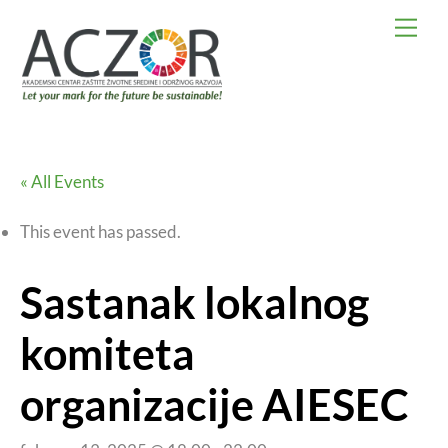
Skip
Men
to
content
« All Events
This event has passed.
Sastanak lokalnog
komiteta
organizacije AIESEC