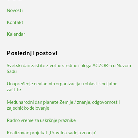
Novosti
Kontakt
Kalendar
Poslednji postovi
Svetski dan zaštite životne sredine i uloga ACZOR-a u Novom
Sadu
Unapređenje nevladinih organizacija u oblasti socijalne
zaštite
Međunarodni dan planete Zemlje / znanje, odgovornost i
zajedničko delovanje
Radno vreme za uskršnje praznike
Realizovan projekat „Pravilna sadnja znanja“