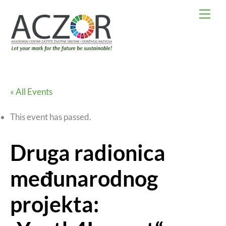
Skip
Men
to
content
« All Events
This event has passed.
Druga radionica
međunarodnog
projekta: